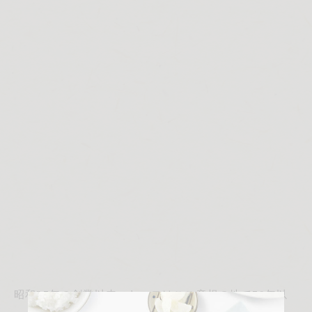
昭和27年の創業以来、ヤマヨはここ彦根の地で70年以