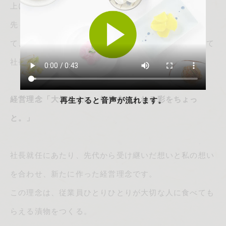
上にわたり、近江つけものを作り続けて参りました。
先々代の「林惣市」から、先代の「林洋一」へ、そし
て、令和７年９月、私「林晋太郎」が創業三代目として
社長に就任いたしました。
再生すると音声が流れます。
経営理念「大切な人に、毎日食べられる彩をちょっ
と。」
社長就任にあたり、先代から受け継いだ想いと私の想い
を合わせ、新たに作った経営理念です。
この理念は、従業員ひとりひとりが大切な人に食べても
らえる漬物をつくる。